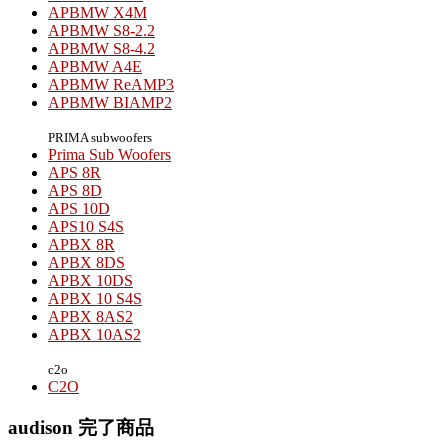
APBMW X4M
APBMW S8-2.2
APBMW S8-4.2
APBMW A4E
APBMW ReAMP3
APBMW BIAMP2
PRIMA subwoofers
Prima Sub Woofers
APS 8R
APS 8D
APS 10D
APS10 S4S
APBX 8R
APBX 8DS
APBX 10DS
APBX 10 S4S
APBX 8AS2
APBX 10AS2
c2o
C2O
audison 完了商品