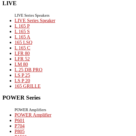
LIVE
LIVE Series Speakers
LIVE Series Speaker
L 165 P
L 165 S
L 165 A
165 LSQ
L 165 C
LFR 80
LFR 52
LM 80
L 25 DB PRO
LS P 25
LS P 20
165 GRILLE
POWER Series
POWER Amplifiers
POWER Amplifier
P601
P704
P805