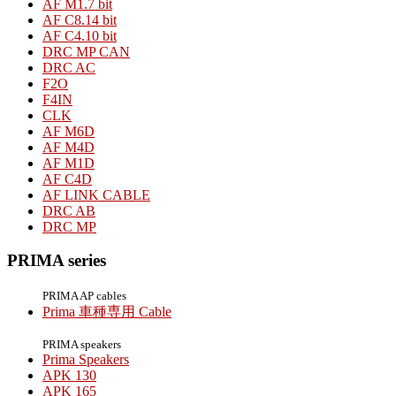
AF M1.7 bit
AF C8.14 bit
AF C4.10 bit
DRC MP CAN
DRC AC
F2O
F4IN
CLK
AF M6D
AF M4D
AF M1D
AF C4D
AF LINK CABLE
DRC AB
DRC MP
PRIMA series
PRIMA AP cables
Prima 車種専用 Cable
PRIMA speakers
Prima Speakers
APK 130
APK 165