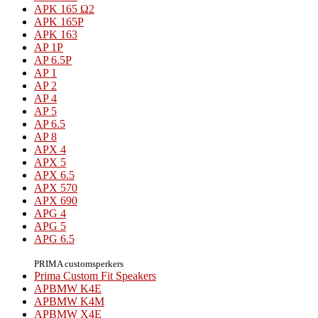
APK 165 Ω2
APK 165P
APK 163
AP 1P
AP 6.5P
AP 1
AP 2
AP 4
AP 5
AP 6.5
AP 8
APX 4
APX 5
APX 6.5
APX 570
APX 690
APG 4
APG 5
APG 6.5
PRIMA customsperkers
Prima Custom Fit Speakers
APBMW K4E
APBMW K4M
APBMW X4E