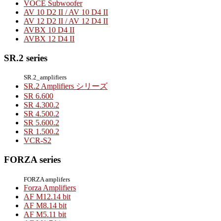
VOCE Subwoofer
AV 10 D2 II / AV 10 D4 II
AV 12 D2 II / AV 12 D4 II
AVBX 10 D4 II
AVBX 12 D4 II
SR.2 series
SR.2_amplifiers
SR.2 Amplifiers シリーズ
SR 6.600
SR 4.300.2
SR 4.500.2
SR 5.600.2
SR 1.500.2
VCR-S2
FORZA series
FORZA amplifers
Forza Amplifiers
AF M12.14 bit
AF M8.14 bit
AF M5.11 bit