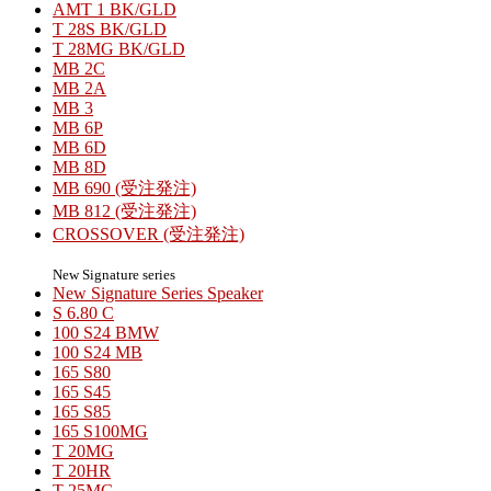
AMT 1 BK/GLD
T 28S BK/GLD
T 28MG BK/GLD
MB 2C
MB 2A
MB 3
MB 6P
MB 6D
MB 8D
MB 690 (受注発注)
MB 812 (受注発注)
CROSSOVER (受注発注)
New Signature series
New Signature Series Speaker
S 6.80 C
100 S24 BMW
100 S24 MB
165 S80
165 S45
165 S85
165 S100MG
T 20MG
T 20HR
T 25MG