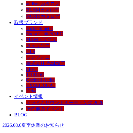
audisonカタログ
BLAMカタログ
PARTSカタログ
取扱ブランド
Kicker/kinetik
Supra Cable/SAEC
M&Mデザイン
フェリソニ
DLS
シンフォニ
株式会社 光城精工
SPEC
TRIODE
Cocktail Audio
EXCEL COAT
Deka
イベント情報
トライムサウンドミーティング 2026
その他のイベント
BLOG
2026.08.6
夏季休業のお知らせ