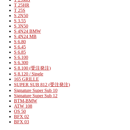
T 25HR
T 25S
S 2N50
S 3.55
S 3N50
S 4N24 BMW
S 4N24 MB
S 6.80
S 6.45
S 6.85
S 6.100
S 6.300
S 8.100 (受注発注)
S 8.120 / Single
165 GRILLE
SUPER SUB 812 (受注発注)
Signature Super Sub 10
Signature Super Sub 12
BTM-BMW
ATW 108
OS 50
BFX 02
BFX 03