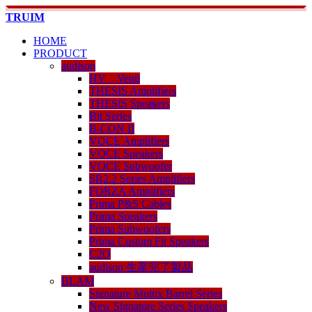
TRUIM
HOME
PRODUCT
audison
HV Venti
THESIS Amplifiers
THESIS Speakers
Bit Series
B-CON II
VOCE Amplifiers
VOCE Speakers
VOCE Subwoofer
SR2.2 Series Amplifiers
FORZA Amplifiers
Prima P&S Cables
Prima Speakers
Prima Subwoofers
Prima Custom Fit Speakers
C2O
audison 生産完了製品
BLAM
Signature Multix Barrel Series
New Signature Series Speakers