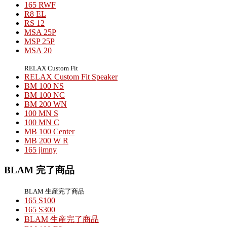
165 RWF
R8 EL
RS 12
MSA 25P
MSP 25P
MSA 20
RELAX Custom Fit
RELAX Custom Fit Speaker
BM 100 NS
BM 100 NC
BM 200 WN
100 MN S
100 MN C
MB 100 Center
MB 200 W R
165 jimny
BLAM 完了商品
BLAM 生産完了商品
165 S100
165 S300
BLAM 生産完了商品