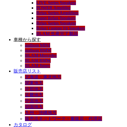
LIVE Series Speakers
POWER Amplifier
Relax Series Amplifiers
Super Relax Speakers
Relax Series Speakers
Relax Custom Fit Speakers
BLAM 生産完了製品
車種から探す
audison MINI
audison BMW
BLAM Mercedes
BLAM BMW
BLAM Jimny
販売店リスト
北海道・東北地方
関東地方
中部地方
近畿地方
中国地方
四国地方
九州・沖縄地方
販売店ネットワーク・量販店・代理店
カタログ