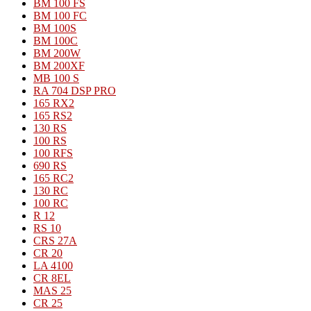
BM 100 FS
BM 100 FC
BM 100S
BM 100C
BM 200W
BM 200XF
MB 100 S
RA 704 DSP PRO
165 RX2
165 RS2
130 RS
100 RS
100 RFS
690 RS
165 RC2
130 RC
100 RC
R 12
RS 10
CRS 27A
CR 20
LA 4100
CR 8EL
MAS 25
CR 25