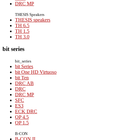
DRC MP
THESIS Speakers
THESIS speakers
TH 6.5
TH 1.5
TH 3.0
bit series
bit_series
bit Series
bit One HD Virtuoso
bit Ten
DRC AB
DRC
DRC MP
SFC
ES3
ECK DRC
OP 4.5
OP 1.5
B-CON
B-CON II