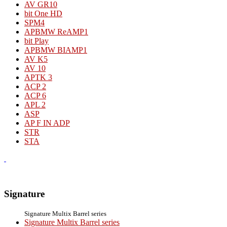
AV GR10
bit One HD
SPM4
APBMW ReAMP1
bit Play
APBMW BIAMP1
AV K5
AV 10
APTK 3
ACP 2
ACP 6
APL 2
ASP
AP F IN ADP
STR
STA
Signature
Signature Multix Barrel series
Signature Multix Barrel series