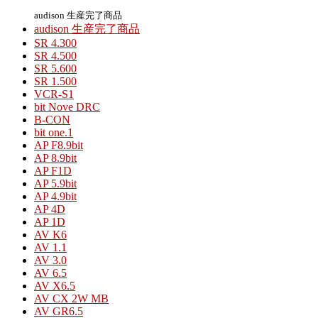
audison 生産完了商品
audison 生産完了商品
SR 4.300
SR 4.500
SR 5.600
SR 1.500
VCR-S1
bit Nove DRC
B-CON
bit one.1
AP F8.9bit
AP 8.9bit
AP F1D
AP 5.9bit
AP 4.9bit
AP 4D
AP 1D
AV K6
AV 1.1
AV 3.0
AV 6.5
AV X6.5
AV CX 2W MB
AV GR6.5