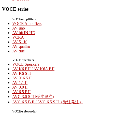
VOCE series
VOCE-amplifiers
VOCE Amplifiers
AV uno
AV bit IN HD
VCRA
AV 5.1K
AV quattro
AV due
VOCE-speakers
VOCE Speakers
AV K6 P II / AV K6A P II
AV K6 S II
AV X 6.5 II
AV 1.1 II
AV 3.0 II
AV 6.5 P II
AVG 3.0 S II (受注発注)
AVG 6.5 B II / AVG 6.5 S II（受注発注）
VOCE-subwoofer