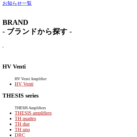
お知らせ一覧
BRAND
- ブランドから探す -
HV Venti
HV Venti Amplifier
HV Venti
THESIS series
THESIS Amplifiers
THESIS amplifiers
TH quattro
TH due
TH uno
DRC