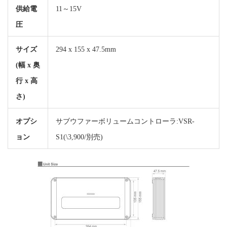
供給電
11～15V
圧
サイズ
294 x 155 x 47.5mm
(幅 x 奥
行 x 高
さ)
オプシ
サブウファーボリュームコントローラ:VSR-
ョン
S1(\3,900/別売)