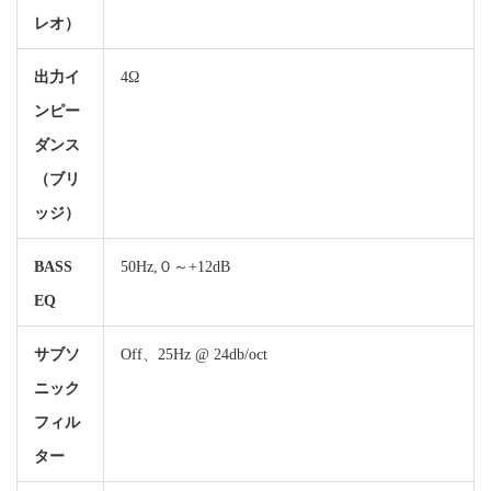
レオ）
出力イ
4Ω
ンピー
ダンス
（ブリ
ッジ）
BASS
50Hz,０～+12dB
EQ
サブソ
Off、25Hz @ 24db/oct
ニック
フィル
ター