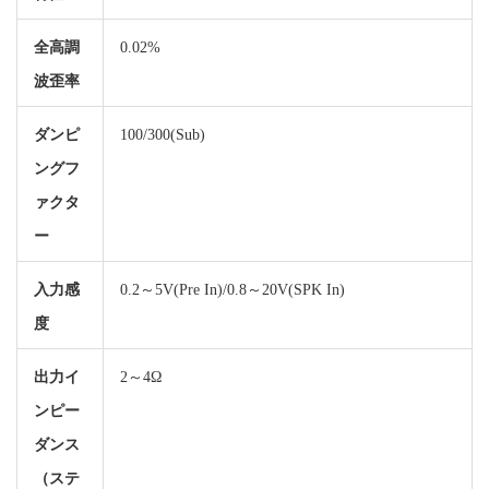
全高調
0.02%
波歪率
ダンピ
100/300(Sub)
ングフ
ァクタ
ー
入力感
0.2～5V(Pre In)/0.8～20V(SPK In)
度
出力イ
2～4Ω
ンピー
ダンス
（ステ