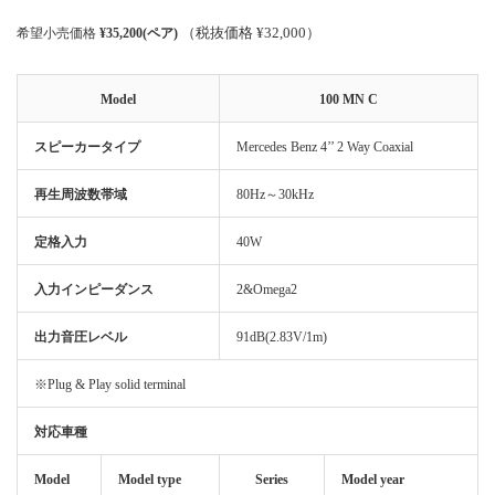
（税抜価格 ¥32,000）
希望小売価格
¥35,200(ペア)
Model
100 MN C
スピーカータイプ
Mercedes Benz 4’’ 2 Way Coaxial
再生周波数帯域
80Hz～30kHz
定格入力
40W
入力インピーダンス
2&Omega2
出力音圧レベル
91dB(2.83V/1m)
※Plug & Play solid terminal
対応車種
Model
Model type
Series
Model year