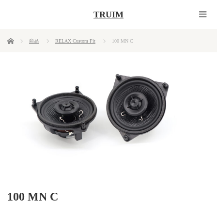
TRUIM
ホーム
商品
RELAX Custom Fit
100 MN C
100 MN C