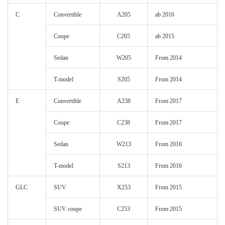
C
Convertible
A205
ab 2016
Coupe
C205
ab 2015
Sedan
W205
From 2014
T-model
S205
From 2014
E
Convertible
A238
From 2017
Coupe
C238
From 2017
Sedan
W213
From 2016
T-model
S213
From 2016
GLC
SUV
X253
From 2015
SUV coupe
C253
From 2015