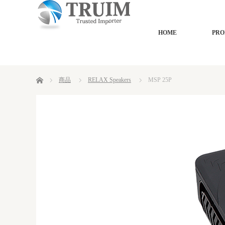
HOME
PRO
ホーム
商品
RELAX Speakers
MSP 25P