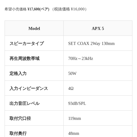
（税抜価格 ¥16,000）
希望小売価格
¥17,600(ペア)
Model
APX 5
スピーカータイプ
SET COAX 2Way 130mm
再生周波数帯域
70Hz～23kHz
定格入力
50W
入力インピーダンス
4Ω
出力音圧レベル
93dB/SPL
取付穴口径
119mm
取付奥行
48mm