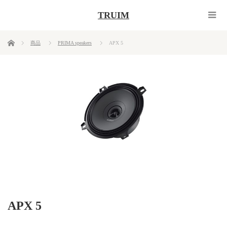
TRUIM
ホーム
商品
PRIMA speakers
APX 5
APX 5