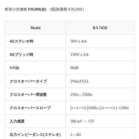
（税抜価格 ¥36,000）
希望小売価格
¥39,600(台)
Model
RA 745D
4Ωステレオ時
50W x 4ch
4Ωブリッジ時
150W x 2ch
S/N比
90dB
クロスオーバータイプ
2Way/FULL
クロスオーバー周波数
25Hz～250Hz
クロスオーバースロープ
[ハイパス]100Hz､[ローパス]: 120Hz
入力感度
500 mV ～ 15V
出力インピーダンス(ステレオ)
2～4Ω