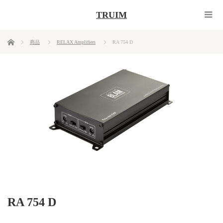
TRUIM
ホーム
商品
RELAX Amplifiers
RA 754 D
RA 754 D