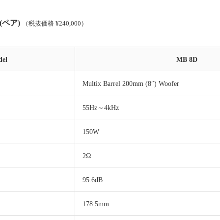
00(ペア)
（税抜価格 ¥240,000）
el
MB 8D
Multix Barrel 200mm (8″) Woofer
55Hz～4kHz
150W
2Ω
95.6dB
178.5mm