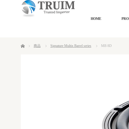
HOME
PRO
ホーム
商品
Signature Multix Barrel series
MB 8D