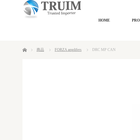
HOME
PRO
ホーム
商品
FORZA amplifers
DRC MP CAN