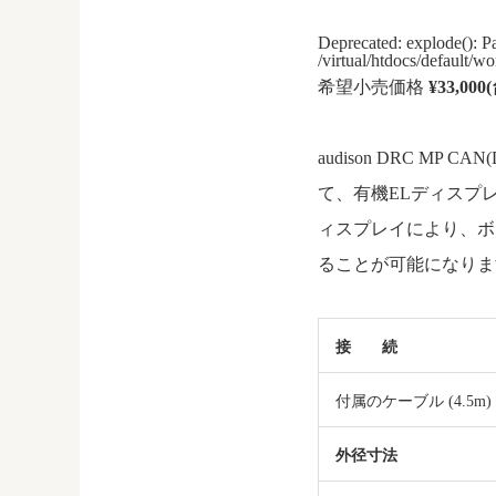
Deprecated: explode(): Pas
/virtual/htdocs/default/
希望小売価格
¥33,000
audison DRC MP CA
て、有機ELディスプレ
ィスプレイにより、ボ
ることが可能になりま
接 続
付属のケーブル (4.5
外径寸法