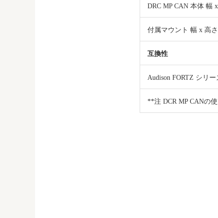
DRC MP CAN 本体 幅 
付属マウント 幅 x 高さ 
互換性
Audison FORTZ シリ
**注 DCR MP CA