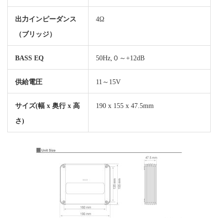
出力インピーダンス
4Ω
（ブリッジ）
BASS EQ
50Hz,０～+12dB
供給電圧
11～15V
サイズ(幅 x 奥行 x 高
190 x 155 x 47.5mm
さ)