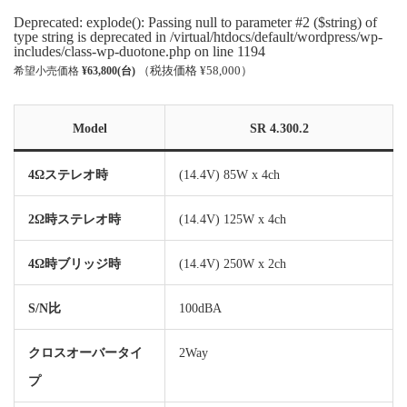
Deprecated: explode(): Passing null to parameter #2 ($string) of
type string is deprecated in /virtual/htdocs/default/wordpress/wp-
includes/class-wp-duotone.php on line 1194
（税抜価格 ¥58,000）
希望小売価格
¥63,800(台)
Model
SR 4.300.2
4Ωステレオ時
(14.4V) 85W x 4ch
2Ω時ステレオ時
(14.4V) 125W x 4ch
4Ω時ブリッジ時
(14.4V) 250W x 2ch
S/N比
100dBA
クロスオーバータイ
2Way
プ