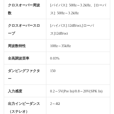
クロスオーバー周波
[バイパス]: 50Hz～3.2kHz、[ローパ
数
ス]: 50Hz～3.2kHz
クロスオーバースロ
[ハイパス]:12dB/oct,[ローパ
ープ
ス]12dB/oct
周波数特性
10Hz～35kHz
全高調波歪率
0.03%
ダンピングファクタ
150
ー
入力感度
0.2～5V(Pre In)/0.8～20V(SPK In)
出力インピーダンス
2～4Ω
（ステレオ）