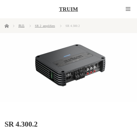
TRUIM
ホーム
商品
SR.2_amplifiers
SR 4.300.2
SR 4.300.2