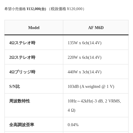
（税抜価格 ¥120,000）
希望小売価格
¥132,000(台)
Model
AF M6D
4Ωステレオ時
135W x 6ch(14.4V)
2Ωステレオ時
220W x 6ch(14.4V)
4Ωブリッジ時
440W x 3ch(14.4V)
S/N比
103dB (A weighted @ 1 V)
周波数特性
10Hz～42kHz(-3 dB, 2 VRMS,
4 Ω)
全高調波歪率
0.04%