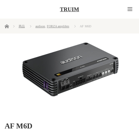
TRUIM
ホーム
商品
audison
,
FORZA amplifers
AF M6D
AF M6D