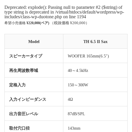
Deprecated: explode(): Passing null to parameter #2 ($string) of
type string is deprecated in /virtual/htdocs/default/wordpress/wp-
includes/class-wp-duotone.php on line 1194
（税抜価格 ¥200,000）
希望小売価格
¥220,000(ペア)
Model
TH 6.5 II Sax
スピーカータイプ
WOOFER 165mm(6.5″)
再生周波数帯域
40～4.5kHz
定格入力
150～300W
入力インピーダンス
4Ω
出力音圧レベル
87dB/SPL
取付穴口径
143mm