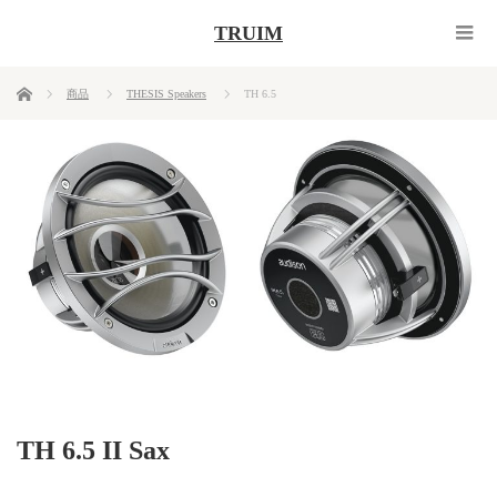
TRUIM
ホーム
商品
THESIS Speakers
TH 6.5
TH 6.5 II Sax