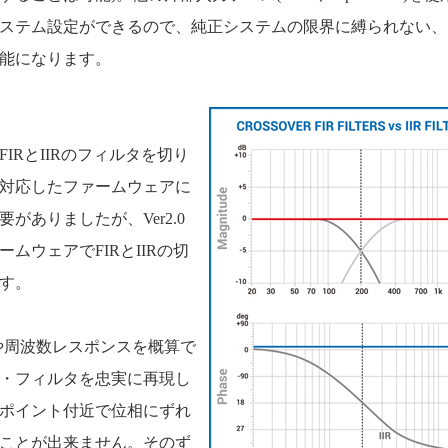
ステム設定ができるので、純正システムの限界に縛られない、
能になります。
IRとIIRのフィルタを切り
対応したファームウェアに
がありましたが、Ver2.0
ムウェアでFIRとIIRの切
す。
相や周波数レスポンスを概算で
・フィルタを忠実に再現し
ポイント付近で位相にずれ
ことが出来ません。そのず