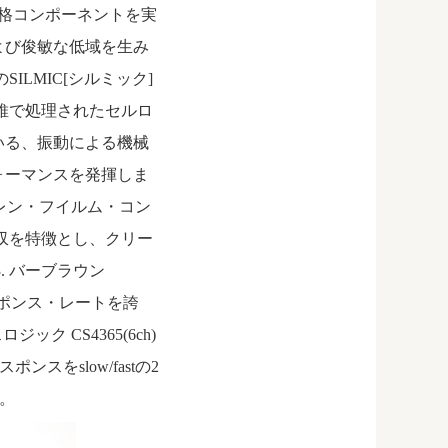
力は高定格コンポーネントを実
よび俊敏な低域を生み
ILMIC[シルミック]
維で処理されたセルロ
いる、振動による機械
ォーマンスを発揮しま
ピレン・フイルム・コン
収を特徴とし、クリー
. バーブラウン
レスポンス・レートを誇
 CS4365(6ch)
ポンスをslow/fastの2
。