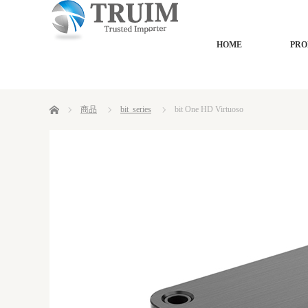
HOME
PRO
ホーム
商品
bit_series
bit One HD Virtuoso