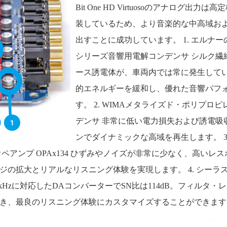
Bit One HD Virtuosoのアナログ出
装しているため、より音楽的な中高域お
出すことに成功しています。 1. エルナーのS
シリーズ音響用電解コンデンサ シルク繊
ース誘電体が、車両内では常に発生して
的エネルギーを緩和し、優れた音響パフ
す。 2. WIMAメタライズド・ポリプロ
デンサ 非常に低い電力損失および誘電吸
ンでダイナミックな高域を再生します。 3
ズ・オペアンプ OPAx134 ひずみやノイズが非常に少なく、高い
の拡大とリアルなリスニング体験を実現します。 4. シーラスロジック
4bit/192kHzに対応したDAコンバーターでSN比は114dB。フィルタ・レス
き、最良のリスニング体験にカスタマイズすることができます