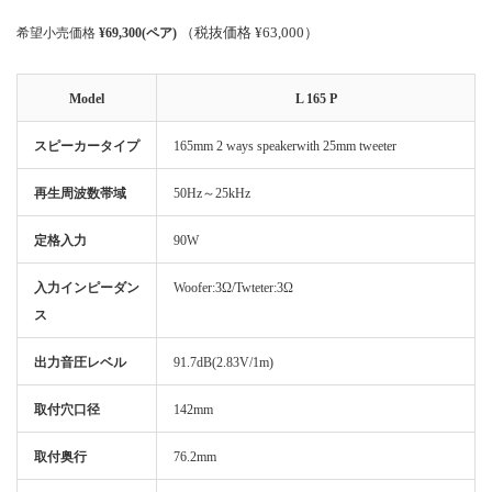
（税抜価格 ¥63,000）
希望小売価格
¥69,300(ペア)
Model
L 165 P
スピーカータイプ
165mm 2 ways speakerwith 25mm tweeter
再生周波数帯域
50Hz～25kHz
定格入力
90W
入力インピーダン
Woofer:3Ω/Twteter:3Ω
ス
出力音圧レベル
91.7dB(2.83V/1m)
取付穴口径
142mm
取付奥行
76.2mm