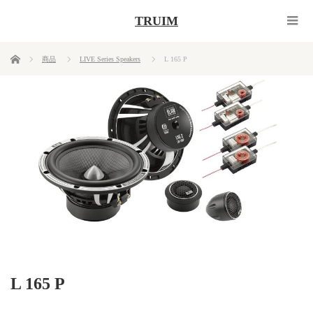
TRUIM
ホーム
商品
LIVE Series Speakers
L 165 P
L 165 P