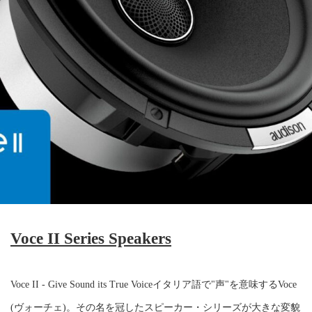
Voce II Series Speakers
Voce II - Give Sound its True Voiceイタリア語で"声"を意味するVoce
(ヴォーチェ)。その名を冠したスピーカー・シリーズが大きな変貌