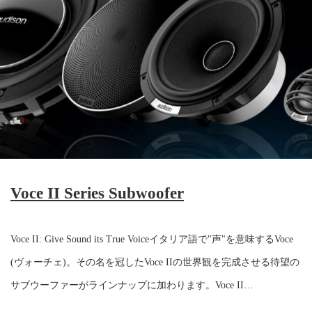
Voce II Series Subwoofer
Voce II: Give Sound its True Voiceイタリア語で"声"を意味するVoce
(ヴォーチェ)。その名を冠したVoce IIの世界観を完成させる待望の
サブウーファーがラインナップに加わります。Voce II…