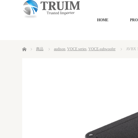
HOME
PRO
ホーム
商品
audison
,
VOCE series
,
VOCE-subwoofer
AVBX 1