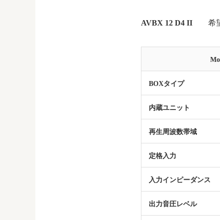
AVBX 12 D4 II
希望
Mo
BOXタイプ
内蔵ユニット
再生周波数帯域
定格入力
入力インピーダンス
出力音圧レベル