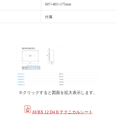
607×401×175mm
付属
※クリックすると図面を拡大表示します。
AVBX 12 D4 II テクニカルシート