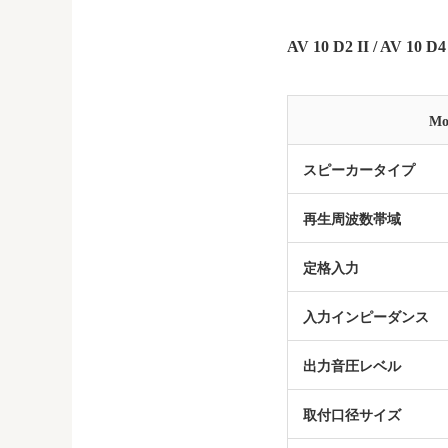
AV 10 D2 II / AV 10 D4 
Mo
スピーカータイプ
再生周波数帯域
定格入力
入力インピーダンス
出力音圧レベル
取付口径サイズ