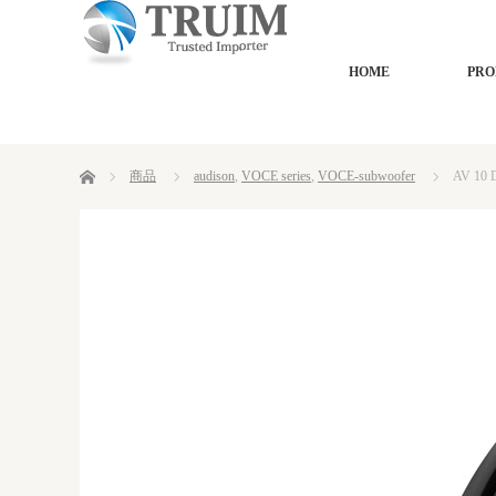
HOME
PRO
ホーム
商品
audison
,
VOCE series
,
VOCE-subwoofer
AV 10 D