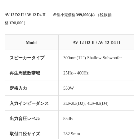
（税抜価
AV 12 D2 II / AV 12 D4 II
希望小売価格
¥99,000(本)
格 ¥90,000）
Model
AV 12 D2 II / AV 12 D4 II
スピーカータイプ
300mm(12″) Shallow Subwoofer
再生周波数帯域
25Hz～400Hz
定格入力
550W
入力インピーダンス
2Ω+2Ω(D2); 4Ω+4Ω(D4)
出力音圧レベル
85dB
取付口径サイズ
282.9mm