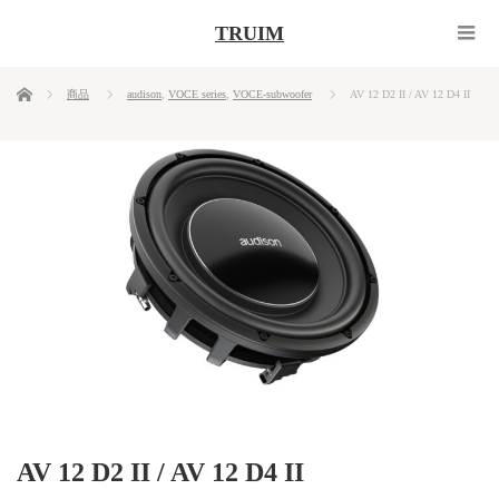
TRUIM
ホーム
商品
audison
,
VOCE series
,
VOCE-subwoofer
AV 12 D2 II / AV 12 D4 II
AV 12 D2 II / AV 12 D4 II