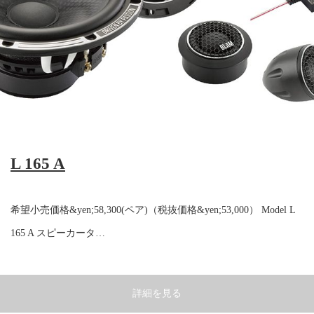
L 165 A
希望小売価格&yen;58,300(ペア)（税抜価格&yen;53,000） Model L
165 A スピーカータ…
詳細を見る