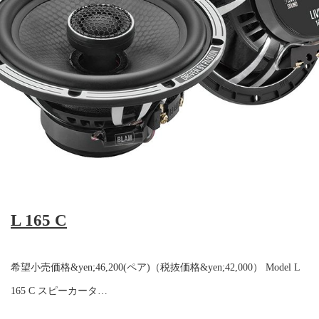
L 165 C
希望小売価格&yen;46,200(ペア)（税抜価格&yen;42,000） Model L
165 C スピーカータ…