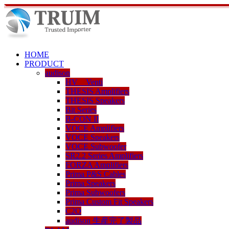
HOME
PRODUCT
audison
HV Venti
THESIS Amplifiers
THESIS Speakers
Bit Series
B-CON II
VOCE Amplifiers
VOCE Speakers
VOCE Subwoofer
SR2.2 Series Amplifiers
FORZA Amplifiers
Prima P&S Cables
Prima Speakers
Prima Subwoofers
Prima Custom Fit Speakers
C2O
audison 生産完了製品