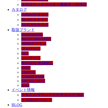
販売店ネットワーク・量販店・代理店
カタログ
audisonカタログ
BLAMカタログ
PARTSカタログ
取扱ブランド
Kicker/kinetik
Supra Cable/SAEC
M&Mデザイン
フェリソニ
DLS
シンフォニ
株式会社 光城精工
SPEC
TRIODE
Cocktail Audio
EXCEL COAT
Deka
イベント情報
トライムサウンドミーティング 2026
その他のイベント
BLOG