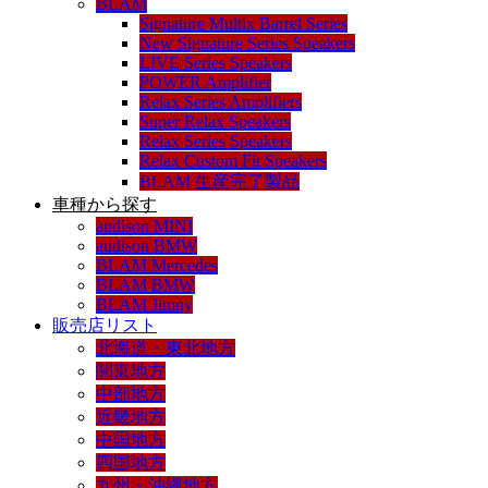
BLAM
Signature Multix Barrel Series
New Signature Series Speakers
LIVE Series Speakers
POWER Amplifier
Relax Series Amplifiers
Super Relax Speakers
Relax Series Speakers
Relax Custom Fit Speakers
BLAM 生産完了製品
車種から探す
audison MINI
audison BMW
BLAM Mercedes
BLAM BMW
BLAM Jimny
販売店リスト
北海道・東北地方
関東地方
中部地方
近畿地方
中国地方
四国地方
九州・沖縄地方