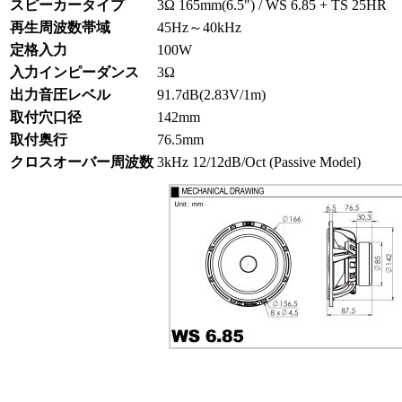
スピーカータイプ
3Ω 165mm(6.5″) / WS 6.85 + TS 25HR
再生周波数帯域
45Hz～40kHz
定格入力
100W
入力インピーダンス
3Ω
出力音圧レベル
91.7dB(2.83V/1m)
取付穴口径
142mm
取付奥行
76.5mm
クロスオーバー周波数
3kHz 12/12dB/Oct (Passive Model)