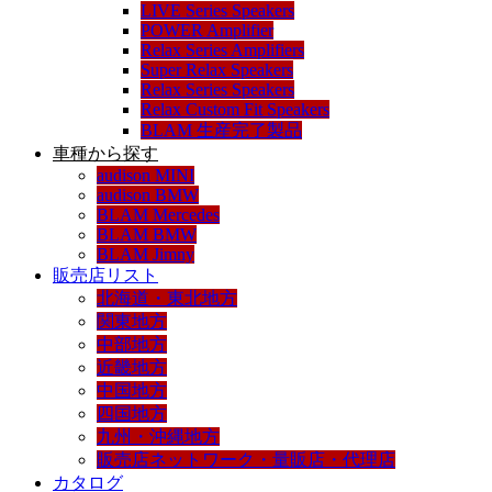
LIVE Series Speakers
POWER Amplifier
Relax Series Amplifiers
Super Relax Speakers
Relax Series Speakers
Relax Custom Fit Speakers
BLAM 生産完了製品
車種から探す
audison MINI
audison BMW
BLAM Mercedes
BLAM BMW
BLAM Jimny
販売店リスト
北海道・東北地方
関東地方
中部地方
近畿地方
中国地方
四国地方
九州・沖縄地方
販売店ネットワーク・量販店・代理店
カタログ