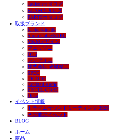
audisonカタログ
BLAMカタログ
PARTSカタログ
取扱ブランド
Kicker/kinetik
Supra Cable/SAEC
M&Mデザイン
フェリソニ
DLS
シンフォニ
株式会社 光城精工
SPEC
TRIODE
Cocktail Audio
EXCEL COAT
Deka
イベント情報
トライムサウンドミーティング 2026
その他のイベント
BLOG
ホーム
商品