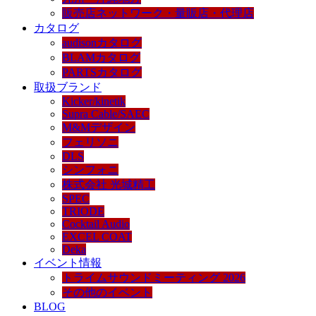
販売店ネットワーク・量販店・代理店
カタログ
audisonカタログ
BLAMカタログ
PARTSカタログ
取扱ブランド
Kicker/kinetik
Supra Cable/SAEC
M&Mデザイン
フェリソニ
DLS
シンフォニ
株式会社 光城精工
SPEC
TRIODE
Cocktail Audio
EXCEL COAT
Deka
イベント情報
トライムサウンドミーティング 2026
その他のイベント
BLOG