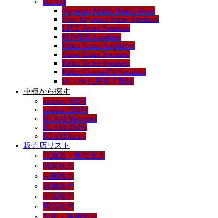
BLAM
Signature Multix Barrel Series
New Signature Series Speakers
LIVE Series Speakers
POWER Amplifier
Relax Series Amplifiers
Super Relax Speakers
Relax Series Speakers
Relax Custom Fit Speakers
BLAM 生産完了製品
車種から探す
audison MINI
audison BMW
BLAM Mercedes
BLAM BMW
BLAM Jimny
販売店リスト
北海道・東北地方
関東地方
中部地方
近畿地方
中国地方
四国地方
九州・沖縄地方