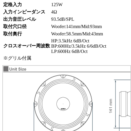
定格入力
125W
入力インピーダンス
4Ω
出力音圧レベル
93.5dB/SPL
取付穴口径
Woofer:141mm/Mid:93mm
取付奥行
Woofer:58.5mm/Mid:43mm
HP:3.5kHz 6dB/Oct
クロスオーバー周波数
BP:600Hz/3.5kHz 6/6dB/Oct
LP:600Hz 6dB/Oct
※グリル付属