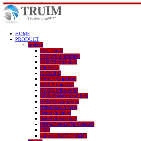
HOME
PRODUCT
audison
HV Venti
THESIS Amplifiers
THESIS Speakers
Bit Series
B-CON II
VOCE Amplifiers
VOCE Speakers
VOCE Subwoofer
SR2.2 Series Amplifiers
FORZA Amplifiers
Prima P&S Cables
Prima Speakers
Prima Subwoofers
Prima Custom Fit Speakers
C2O
audison 生産完了製品