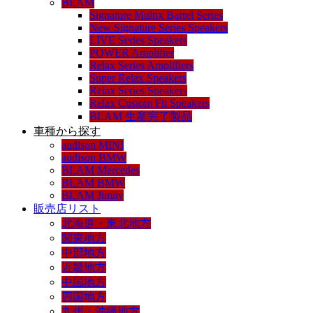
BLAM
Signature Multix Barrel Series
New Signature Series Speakers
LIVE Series Speakers
POWER Amplifier
Relax Series Amplifiers
Super Relax Speakers
Relax Series Speakers
Relax Custom Fit Speakers
BLAM 生産完了製品
車種から探す
audison MINI
audison BMW
BLAM Mercedes
BLAM BMW
BLAM Jimny
販売店リスト
北海道・東北地方
関東地方
中部地方
近畿地方
中国地方
四国地方
九州・沖縄地方