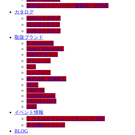
販売店ネットワーク・量販店・代理店
カタログ
audisonカタログ
BLAMカタログ
PARTSカタログ
取扱ブランド
Kicker/kinetik
Supra Cable/SAEC
M&Mデザイン
フェリソニ
DLS
シンフォニ
株式会社 光城精工
SPEC
TRIODE
Cocktail Audio
EXCEL COAT
Deka
イベント情報
トライムサウンドミーティング 2026
その他のイベント
BLOG