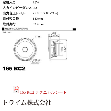
定格入力
75W
入力インピーダンス
2Ω
出力音圧レベル
95.0dB(2.83V/1m)
取付穴口径
142mm
取付奥行
62.4mm
165 RC2 テクニカルシート