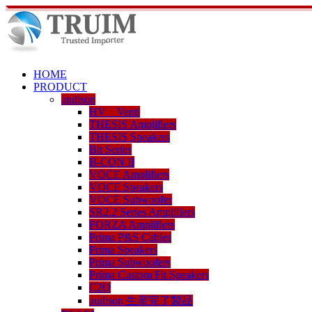
HOME
PRODUCT
audison
HV Venti
THESIS Amplifiers
THESIS Speakers
Bit Series
B-CON II
VOCE Amplifiers
VOCE Speakers
VOCE Subwoofer
SR2.2 Series Amplifiers
FORZA Amplifiers
Prima P&S Cables
Prima Speakers
Prima Subwoofers
Prima Custom Fit Speakers
C2O
audison 生産完了製品