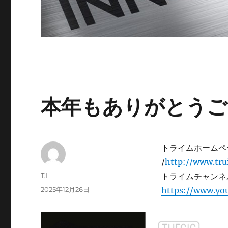
本年もありがとうご
トライムホーム
/
http://www.tru
投
T.I
トライムチャンネ
稿
投
2025年12月26日
https://www.yo
者
稿
日: