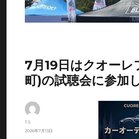
7月19日はクオーレ
町)の試聴会に参加
投
T.S
稿
投
2026年7月13日
者
稿