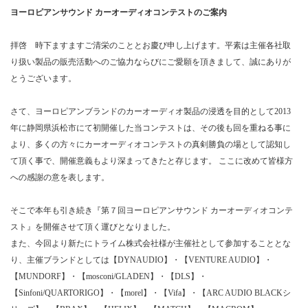
ヨーロピアンサウンド カーオーディオコンテストのご案内
拝啓 時下ますますご清栄のこととお慶び申し上げます。平素は主催各社取
り扱い製品の販売活動へのご協力ならびにご愛願を頂きまして、誠にありが
とうございます。
さて、ヨーロピアンブランドのカーオーディオ製品の浸透を目的として2013
年に静岡県浜松市にて初開催した当コンテストは、その後も回を重ねる事に
より、多くの方々にカーオーディオコンテストの真剣勝負の場として認知し
て頂く事で、開催意義もより深まってきたと存じます。 ここに改めて皆様方
への感謝の意を表します。
そこで本年も引き続き『第７回ヨーロピアンサウンド カーオーディオコンテ
スト』を開催させて頂く運びとなりました。
また、今回より新たにトライム株式会社様が主催社として参加することとな
り、主催ブランドとしては【DYNAUDIO】・【VENTURE AUDIO】・
【MUNDORF】・【mosconi/GLADEN】・【DLS】・
【Sinfoni/QUARTORIGO】・【morel】・【Vifa】・【ARC AUDIO BLACKシ