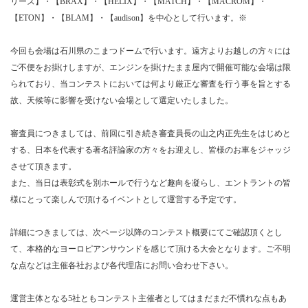
リーズ】・【BRAX】・【HELIX】・【MATCH】・【MACROM】・
【ETON】・【BLAM】・【audison】を中心として行います。※
今回も会場は石川県のこまつドームで行います。遠方よりお越しの方々には
ご不便をお掛けしますが、エンジンを掛けたまま屋内で開催可能な会場は限
られており、当コンテストにおいては何より厳正な審査を行う事を旨とする
故、天候等に影響を受けない会場として選定いたしました。
審査員につきましては、前回に引き続き審査員長の山之内正先生をはじめと
する、日本を代表する著名評論家の方々をお迎えし、皆様のお車をジャッジ
させて頂きます。
また、当日は表彰式を別ホールで行うなど趣向を凝らし、エントラントの皆
様にとって楽しんで頂けるイベントとして運営する予定です。
詳細につきましては、次ページ以降のコンテスト概要にてご確認頂くとし
て、本格的なヨーロピアンサウンドを感じて頂ける大会となります。ご不明
な点などは主催各社および各代理店にお問い合わせ下さい。
運営主体となる5社ともコンテスト主催者としてはまだまだ不慣れな点もあ