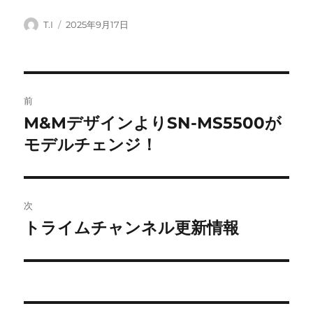
投
投
T.I
2025年9月17日
稿
稿
者
日:
投
前
稿
M&MデザインよりSN-MS5500が
前
の
モデルチェンジ！
ナ
投
ビ
稿:
ゲ
次
トライムチャンネル更新情報
次
ー
の
シ
投
稿:
ョ