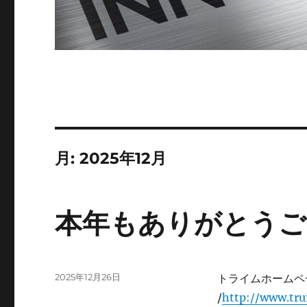
月:
2025年12月
本年もありがとうご
投
2025年12月26日
トライムホーム
稿
/
http://www.tru
日: