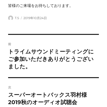
皆様のご来場をお待ちしております。
投
投
T.S
2019年10月24日
稿
稿
者
日:
投
前
稿
トライムサウンドミーティングに
前
の
ご参加いただきありがとうござい
ナ
投
ました。
ビ
稿:
ゲ
次
ー
スーパーオートバックス羽村様
次
シ
の
2019秋のオーディオ試聴会