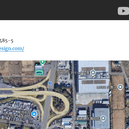
85-5
esign.com/