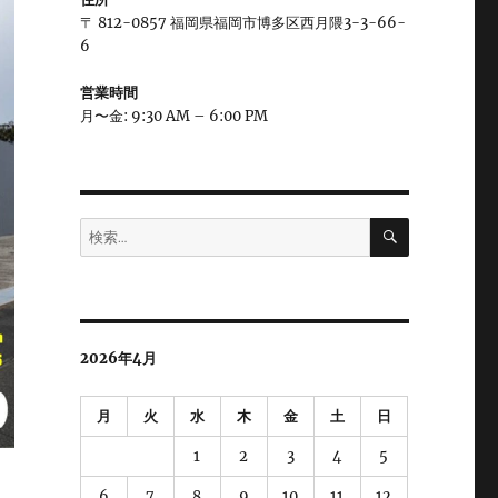
〒 812-0857 福岡県福岡市博多区西月隈3-3-66-
6
営業時間
月〜金: 9:30 AM – 6:00 PM
検
検
索
索:
2026年4月
月
火
水
木
金
土
日
1
2
3
4
5
6
7
8
9
10
11
12