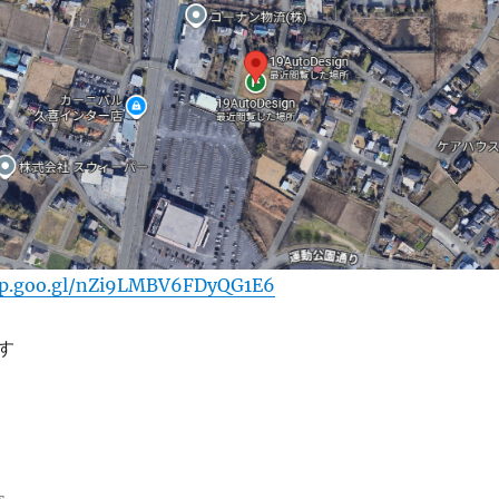
pp.goo.gl/nZi9LMBV6FDyQG1E6
す