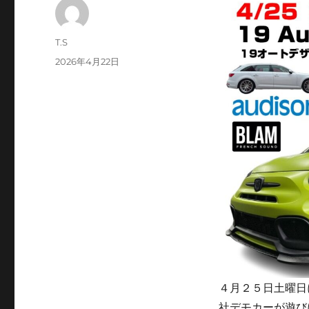
投
T.S
稿
投
2026年4月22日
者
稿
日:
４月２５日土曜日
社デモカーが遊び