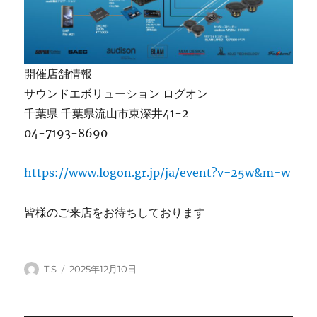
開催店舗情報
サウンドエボリューション ログオン
千葉県 千葉県流山市東深井41-2
04-7193-8690
https://www.logon.gr.jp/ja/event?v=25w&m=w
皆様のご来店をお待ちしております
投
投
T.S
2025年12月10日
稿
稿
者
日: