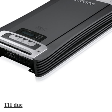
TH due