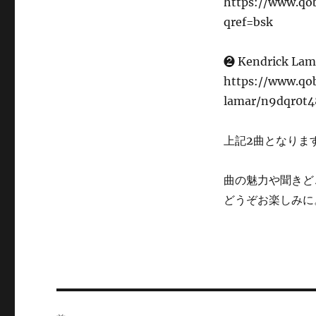
https://www.qo
日:
qref=bsk
❷ Kendrick 
https://www.qo
lamar/n9dqr0t4
上記2曲となりま
曲の魅力や聞きど
どうぞお楽しみに
投