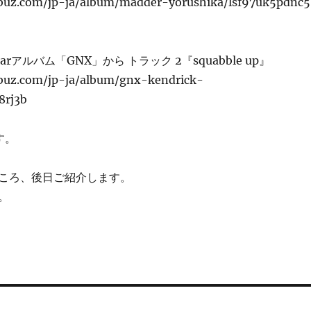
buz.com/jp-ja/album/madder-yorushika/lsf97uk5pdnc5
Lamarアルバム「GNX」から トラック 2『squabble up』
buz.com/jp-ja/album/gnx-kendrick-
8rj3b
す。
ころ、後日ご紹介します。
。