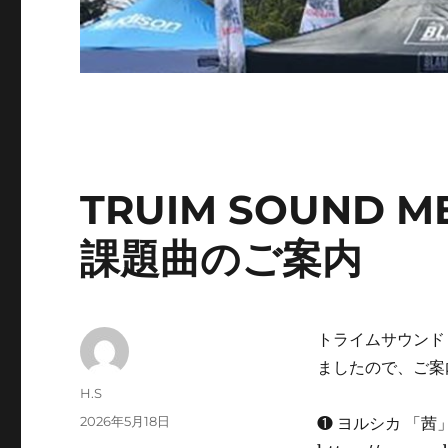
TRUIM SOUND ME
課題曲のご案内
トライムサウンド
ましたので、ご案
投
H.S
稿
投
2026年5月18日
❶ ヨルシカ 「茜
者
稿