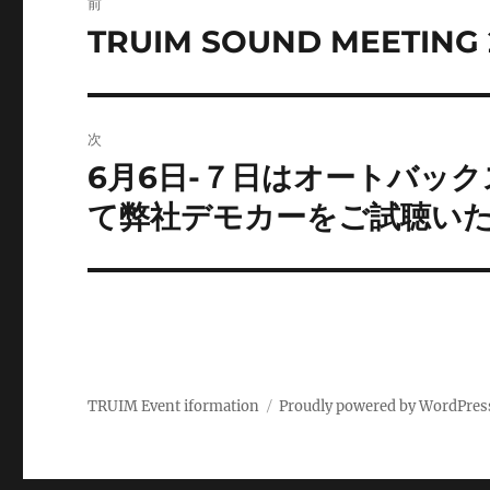
前
稿
TRUIM SOUND MEETING 
前
の
ナ
投
ビ
稿:
次
ゲ
6月6日-７日はオートバッ
次
の
ー
て弊社デモカーをご試聴い
投
シ
稿:
ョ
ン
TRUIM Event iformation
Proudly powered by WordPres