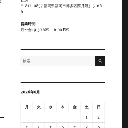
?
〒 812-0857 福岡県福岡市博多区西月隈3-3-66-
6
営業時間
月〜金: 9:30 AM – 6:00 PM
検
検
索
索:
2026年8月
月
火
水
木
金
土
日
1
2
3
4
5
6
7
8
9