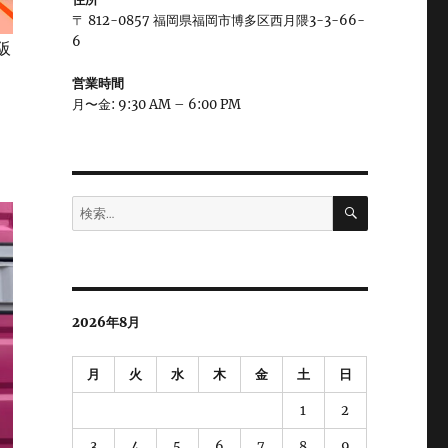
〒 812-0857 福岡県福岡市博多区西月隈3-3-66-
6
阪
営業時間
月〜金: 9:30 AM – 6:00 PM
検
検
索
索:
2026年8月
月
火
水
木
金
土
日
1
2
3
4
5
6
7
8
9