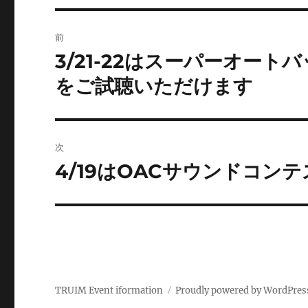
投
前
稿
3/21-22はスーパーオー
前
の
ナ
をご試聴いただけます
投
ビ
稿:
ゲ
次
ー
4/19はOACサウンドコン
次
の
シ
投
ョ
稿:
ン
TRUIM Event iformation
Proudly powered by WordPres