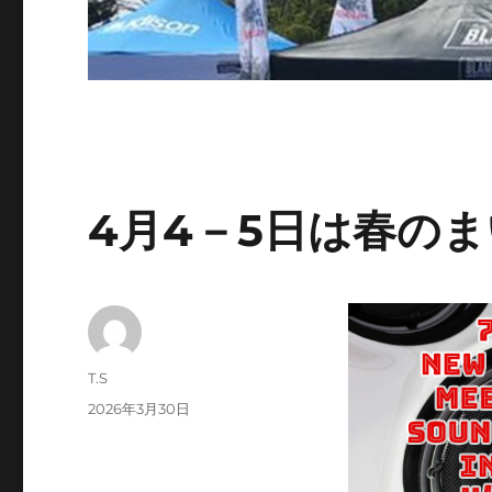
4月4－5日は春の
投
T.S
稿
投
2026年3月30日
者
稿
日: