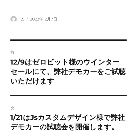
投
投
T.S
2023年12月7日
稿
稿
者
日:
投
前
稿
12/9はゼロビット様のウインター
前
の
セールにて、弊社デモカーをご試聴
ナ
投
いただけます
ビ
稿:
ゲ
次
ー
1/21はJsカスタムデザイン様で弊社
次
シ
の
デモカーの試聴会を開催します。
投
ョ