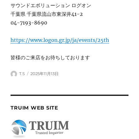
サウンドエボリューション ログオン
千葉県 千葉県流山市東深井41-2
04-7193-8690
https://www.logon.gr.jp/ja/events/25th
皆様のご来店をお待ちしております
投
投
T.S
2025年11月13日
稿
稿
者
日:
TRUIM WEB SITE