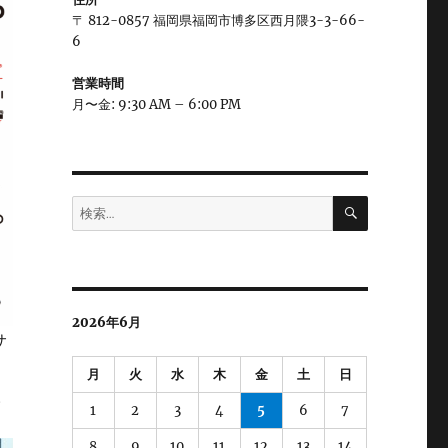
〒 812-0857 福岡県福岡市博多区西月隈3-3-66-
6
営業時間
月〜金: 9:30 AM – 6:00 PM
検
検
索
索:
2026年6月
サ
月
火
水
木
金
土
日
。
1
2
3
4
5
6
7
8
9
10
11
12
13
14