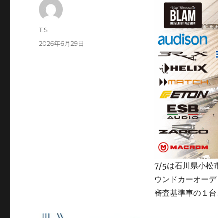
投
T.S
稿
投
2026年6月29日
者
稿
日:
7/5は石川県小
ウンドカーオーデ
審査基準車の１台と