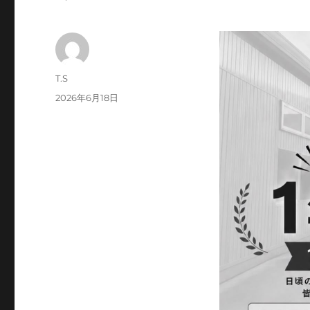
投
T.S
稿
投
2026年6月18日
者
稿
日: