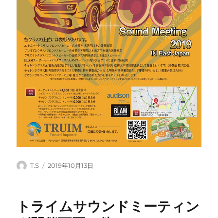
投
投
T.S
2019年10月13日
稿
稿
者
日:
トライムサウンドミーティン