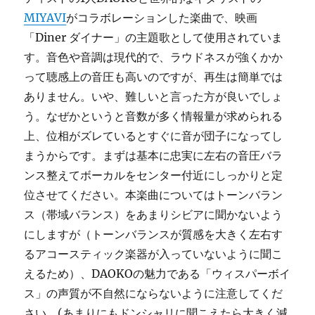
MIYAVI
がコラボレーションした楽曲で、映画
「Diner ダイナー」の主題歌として使用されていま
す。音色や音調は現代的で、ラウドネスが強くかか
って聴感上の音圧も高いのですが、再生は簡単では
ありません。いや、難しいと言った方が良いでしょ
う。なぜかというと音数が多く情報量が求められる
上、位相がズレているとすぐに音が団子になってし
まうからです。まずは基本に忠実に左右の音圧バラ
ンス整えてボーカルをセンター付近にしっかりと定
位させてください。本楽曲についてはトーンバラン
ス（帯域バランス）をあまりシビアに聞かないよう
にしますが（トーンバランスが質感を大きく左右す
るアコースティック楽器が入っていないように聞こ
えるため）、DAOKOの魅力である「ウィスパーボイ
ス」の声質が不自然にならないように注意してくだ
さい。(あまりにもドンシャリに聞こえたら大きく減