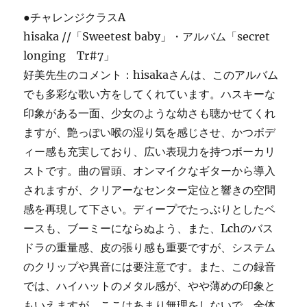
●チャレンジクラスA
hisaka //「Sweetest baby」・アルバム「secret
longing Tr#7」
好美先生のコメント：hisakaさんは、このアルバム
でも多彩な歌い方をしてくれています。ハスキーな
印象がある一面、少女のような幼さも聴かせてくれ
ますが、艶っぽい喉の湿り気を感じさせ、かつボデ
ィー感も充実しており、広い表現力を持つボーカリ
ストです。曲の冒頭、オンマイクなギターから導入
されますが、クリアーなセンター定位と響きの空間
感を再現して下さい。ディープでたっぷりとしたベ
ースも、ブーミーにならぬよう、また、Lchのバス
ドラの重量感、皮の張り感も重要ですが、システム
のクリップや異音には要注意です。また、この録音
では、ハイハットのメタル感が、やや薄めの印象と
もいえますが、ここはあまり無理をしないで、全体