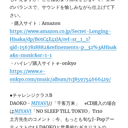
のバランスで、サウンドを愉しみながら仕上げて下
さい。
・購入サイト：Amazon
https://www.amazon.co.jp/Secret-Longing-
Hisaka/dp/B01C4E41JA/ref=sr_1_1?
qid=1567818882&refinements=p_32%3AHisak
a&s=music&sr=1-1
・ハイレゾ購入サイト e-onkyo
https://www.e-
onkyo.com/music/album/tcj859754666419/
●チャレンジクラスB
DAOKO・
MIYAVI
//「千客万来」 ※CD購入の場合
は
MIYAVI
「NO SLEEP TILL TOKYO」Tr10
土方先生のコメント：今、もっとも旬なJ-Popアー
ティストの1人DAOKOと世界的なギタリストの