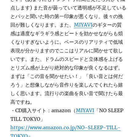
点します) また音が曇っていて透明感が不足している
とパッと聞いた時の第一印象が悪くなり、後々の挽
回が難しくなります。また、
MIYAVI
のギターの質
感は適度なギラギラ感とビートを効かせながらも煩
くなりすぎないように。ベースのリアリティで低域
表現が分かりますのでここはリアルに聞かせて欲し
いです。また、ドラムのスピードと立体感を上げる
とリズム感が上がり絶対的な印象が良くなるはず。
まずは「この音を聞かせたい！」「良い音とは何だ
ろう」と想像しながら音作りを楽しんでくれたら嬉
しく思います。流行りの楽曲を良い音で聞けたら最
高ですね。
・CD購入サイト：amazon（
MIYAVI
「NO SLEEP
TILL TOKYO」
https://www.amazon.co.jp/NO-SLEEP-TILL-
TOKYO-