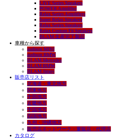
LIVE Series Speakers
POWER Amplifier
Relax Series Amplifiers
Super Relax Speakers
Relax Series Speakers
Relax Custom Fit Speakers
BLAM 生産完了製品
車種から探す
audison MINI
audison BMW
BLAM Mercedes
BLAM BMW
BLAM Jimny
販売店リスト
北海道・東北地方
関東地方
中部地方
近畿地方
中国地方
四国地方
九州・沖縄地方
販売店ネットワーク・量販店・代理店
カタログ