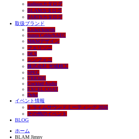
audisonカタログ
BLAMカタログ
PARTSカタログ
取扱ブランド
Kicker/kinetik
Supra Cable/SAEC
M&Mデザイン
フェリソニ
DLS
シンフォニ
株式会社 光城精工
SPEC
TRIODE
Cocktail Audio
EXCEL COAT
Deka
イベント情報
トライムサウンドミーティング 2026
その他のイベント
BLOG
ホーム
BLAM Jimny