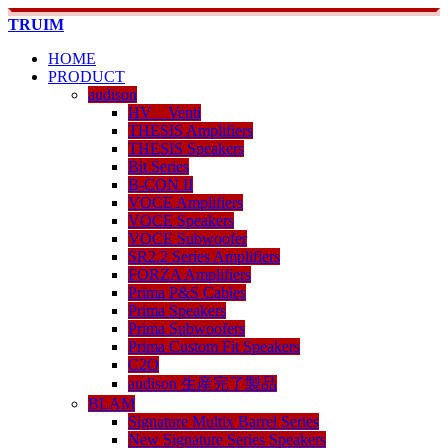
TRUIM
HOME
PRODUCT
audison
HV Venti
THESIS Amplifiers
THESIS Speakers
Bit Series
B-CON II
VOCE Amplifiers
VOCE Speakers
VOCE Subwoofer
SR2.2 Series Amplifiers
FORZA Amplifiers
Prima P&S Cables
Prima Speakers
Prima Subwoofers
Prima Custom Fit Speakers
C2O
audison 生産完了製品
BLAM
Signature Multix Barrel Series
New Signature Series Speakers